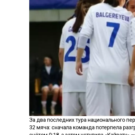
За два последних тура национального пе
32 мяча: сначала команда потерпела раз
счётом 0:18, а затем уступила «Кайрату» 