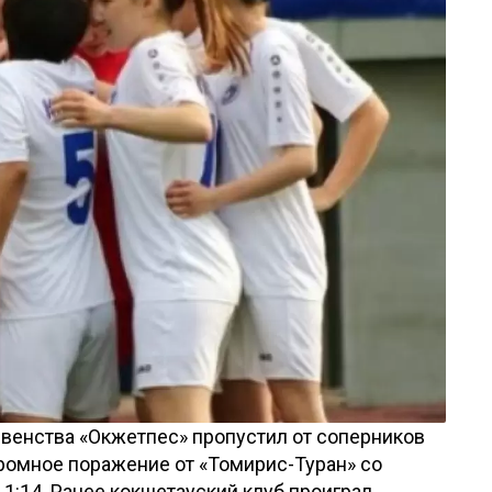
рвенства «Окжетпес» пропустил от соперников
громное поражение от «Томирис-Туран» со
— 1:14. Ранее кокшетауский клуб проиграл