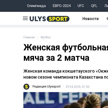
Олимпиада
ЕВРО-2024
UFC
QFL
Л
Новости
Главная
Футбол
Женская футбольная
мяча за 2 матча
Женская команда кокшетауского «Окже
новом сезоне чемпионата Казахстана по 
Редакция Ulyssport
29.04.2025, 01:30