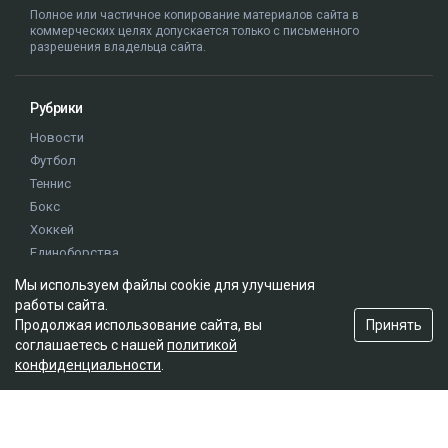
Полное или частичное копирование материалов сайта в
коммерческих целях допускается только с письменного
разрешения владельца сайта.
Рубрики
Новости
Футбол
Теннис
Бокс
Хоккей
Единоборства
Истории
Мы используем файлы cookie для улучшения
Олимпиада
работы сайта.
Принять
Продолжая использование сайта, вы
соглашаетесь с нашей
политикой
Редакция
конфиденциальности
.
О проекте
Правила сайта
Реклама на сайте