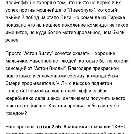
плей-офф, не говоря о том, что никто не верил в их
успех против мощнейшего “Ливерпуля”, который
выбил 7 побед на этапе Лиги. Но команда из Парижа
показала, что нынешнее поколение команды не такое
именитое, но куда более мотивированное, чем были
ранее.
Просто “Астон Виллу” хочется сказать – хорошие
мальчики. Наверное нет людей, которые бы не хотели
сенсаций от “Астон Виллы”. Благодаря прекрасной
подготовке и сплоченному составу, команда Унаи
Эмери прорывается в ¼ ЛЧ с высоко поднятой
головой. Прямой выход в плей-офф и слабая
жеребьевка дала шансы англичанам получить место
в четвертьфинале. Как они проявят себя в матче с
грандом?
Наш прогноз:
тотал 2.5Б.
Аналитики компании 1XBET