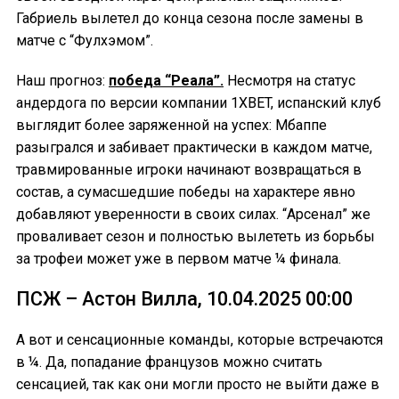
Габриель вылетел до конца сезона после замены в
матче с “Фулхэмом”.
Наш прогноз:
победа “Реала”.
Несмотря на статус
андердога по версии компании 1XBET, испанский клуб
выглядит более заряженной на успех: Мбаппе
разыгрался и забивает практически в каждом матче,
травмированные игроки начинают возвращаться в
состав, а сумасшедшие победы на характере явно
добавляют уверенности в своих силах. “Арсенал” же
проваливает сезон и полностью вылететь из борьбы
за трофеи может уже в первом матче ¼ финала.
ПСЖ – Астон Вилла, 10.04.2025 00:00
А вот и сенсационные команды, которые встречаются
в ¼. Да, попадание французов можно считать
сенсацией, так как они могли просто не выйти даже в