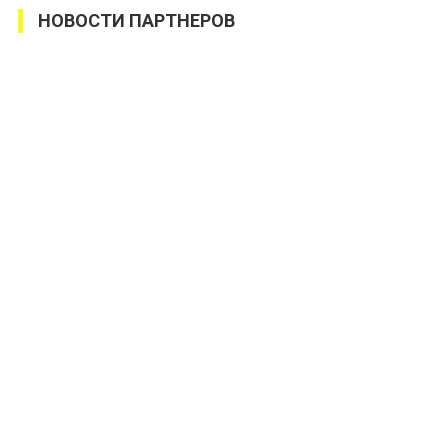
НОВОСТИ ПАРТНЕРОВ