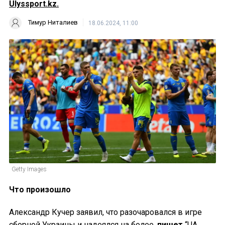
Ulyssport.kz.
Тимур Ниталиев
18.06.2024, 11:00
Getty Images
Что произошло
Александр Кучер заявил, что разочаровался в игре
сборной Украины и надеялся на более,
пишет
“UA