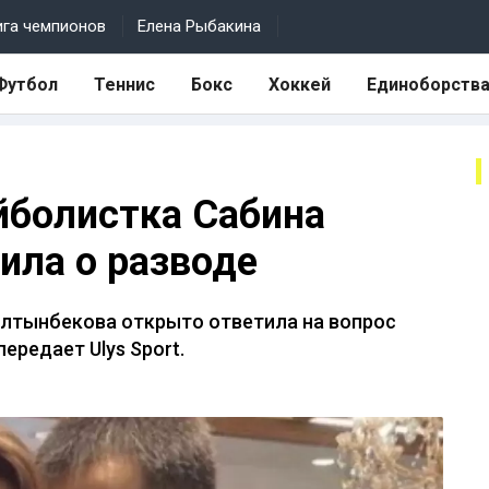
ига чемпионов
Елена Рыбакина
Футбол
Теннис
Бокс
Хоккей
Единоборств
йболистка Сабина
ила о разводе
Алтынбекова открыто ответила на вопрос
ередает Ulys Sport.