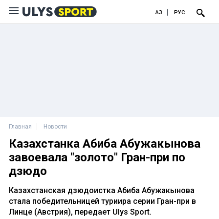
ҚАЗ
РУС
Главная
Новости
Казахстанка Абиба Абужакынова
завоевала "золото" Гран-при по
дзюдо
Казахстанская дзюдоистка Абиба Абужакынова
стала победительницей туриира серии Гран-при в
Линце (Австрия), передает Ulys Sport.