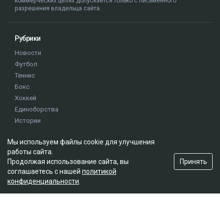
коммерческих целях допускается только с письменного
разрешения владельца сайта.
Рубрики
Новости
Футбол
Теннис
Бокс
Хоккей
Единоборства
Истории
Олимпиада
Мы используем файлы cookie для улучшения
работы сайта.
Редакция
Принять
Продолжая использование сайта, вы
соглашаетесь с нашей
политикой
О проекте
конфиденциальности
.
Правила сайта
Реклама на сайте
Контакты