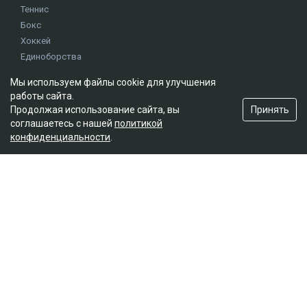
Теннис
Бокс
Хоккей
Единоборства
Истории
Мы используем файлы cookie для улучшения
Олимпиада
работы сайта.
Принять
Продолжая использование сайта, вы
соглашаетесь с нашей
политикой
Редакция
конфиденциальности
.
О проекте
Правила сайта
Реклама на сайте
Контакты
Мы в социальных сетях