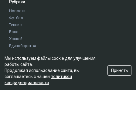
Рубрики
Новости
Футбол
Теннис
Бокс
Хоккей
Единоборства
Истории
Мы используем файлы cookie для улучшения
Олимпиада
работы сайта.
Принять
Продолжая использование сайта, вы
соглашаетесь с нашей
политикой
Редакция
конфиденциальности
.
О проекте
Правила сайта
Реклама на сайте
Контакты
Мы в социальных сетях