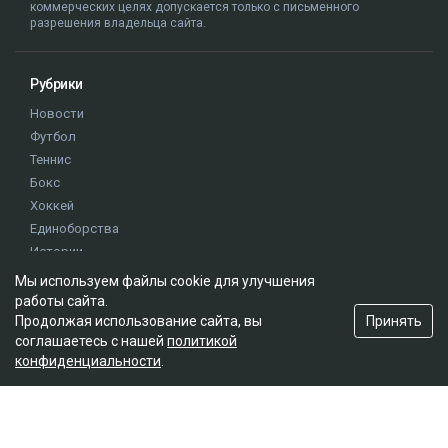
коммерческих целях допускается только с письменного
разрешения владельца сайта.
Рубрики
Новости
Футбол
Теннис
Бокс
Хоккей
Единоборства
Истории
Олимпиада
Мы используем файлы cookie для улучшения
работы сайта.
Принять
Продолжая использование сайта, вы
Редакция
соглашаетесь с нашей
политикой
конфиденциальности
.
О проекте
Правила сайта
Реклама на сайте
Контакты