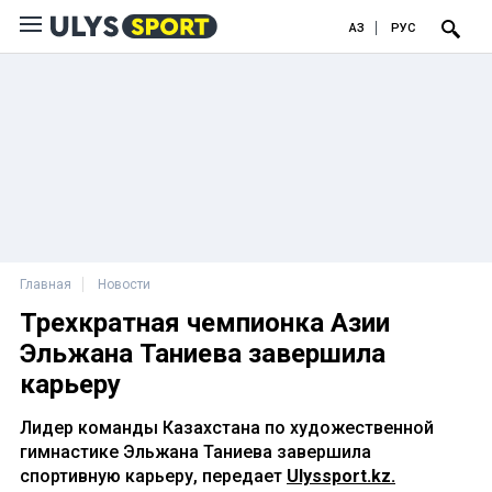
ҚАЗ
РУС
Главная
Новости
Трехкратная чемпионка Азии
Эльжана Таниева завершила
карьеру
Лидер команды Казахстана по художественной
гимнастике Эльжана Таниева завершила
спортивную карьеру, передает
Ulyssport.kz.