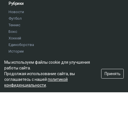
Рубрики
Новости
Футбол
Теннис
Бокс
Хоккей
Единоборства
Истории
Олимпиада
Мы используем файлы cookie для улучшения
работы сайта.
Принять
Продолжая использование сайта, вы
Редакция
соглашаетесь с нашей
политикой
О проекте
конфиденциальности
.
Правила сайта
Реклама на сайте
Контакты
Мы в социальных сетях