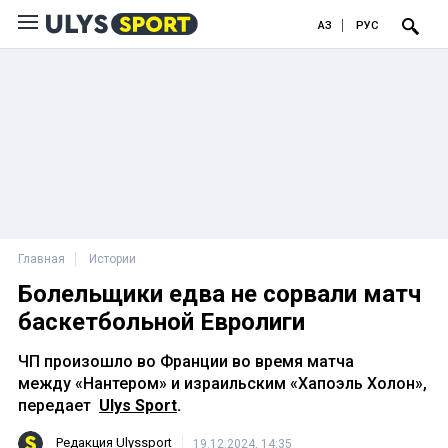
ҚАЗ
РУС
Главная
Истории
Болельщики едва не сорвали матч
баскетбольной Евролиги
ЧП произошло во Франции во время матча
между «Нантером» и израильским «Хапоэль Холон»,
передает
Ulys Sport
.
Редакция Ulyssport
19.12.2024, 14:35