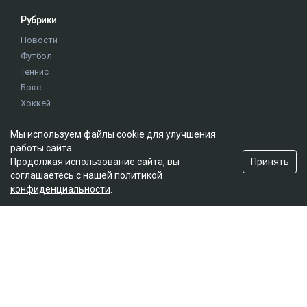
Рубрики
Новости
Футбол
Теннис
Бокс
Хоккей
Единоборства
Мы используем файлы cookie для улучшения
Истории
работы сайта.
Олимпиада
Принять
Продолжая использование сайта, вы
соглашаетесь с нашей
политикой
конфиденциальности
.
Редакция
О проекте
Правила сайта
Реклама на сайте
Контакты
Мы в социальных сетях