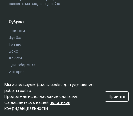
разрешения владельца сайта.
Рубрики
Новости
Футбол
Теннис
Бокс
Хоккей
Единоборства
Истории
Олимпиада
Мы используем файлы cookie для улучшения
работы сайта.
Редакция
Принять
Продолжая использование сайта, вы
соглашаетесь с нашей
политикой
О проекте
конфиденциальности
.
Правила сайта
Реклама на сайте
Контакты