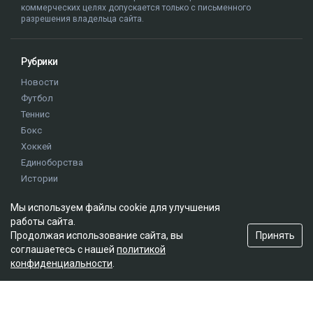
коммерческих целях допускается только с письменного
разрешения владельца сайта.
Рубрики
Новости
Футбол
Теннис
Бокс
Хоккей
Единоборства
Истории
Олимпиада
Мы используем файлы cookie для улучшения
работы сайта.
Редакция
Принять
Продолжая использование сайта, вы
соглашаетесь с нашей
политикой
О проекте
конфиденциальности
.
Правила сайта
Реклама на сайте
Контакты