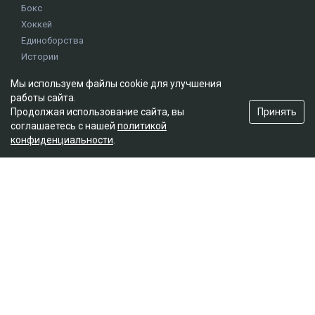
Бокс
Хоккей
Единоборства
Истории
Олимпиада
Мы используем файлы cookie для улучшения
работы сайта.
Принять
Продолжая использование сайта, вы
Редакция
соглашаетесь с нашей
политикой
О проекте
конфиденциальности
.
Правила сайта
Реклама на сайте
Контакты
Мы в социальных сетях
© 2026. ТОО "Ulys Media Group". Все права защищены.