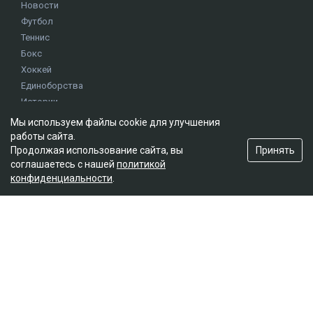
Новости
Футбол
Теннис
Бокс
Хоккей
Единоборства
Истории
Олимпиада
Мы используем файлы cookie для улучшения
работы сайта.
Принять
Продолжая использование сайта, вы
Редакция
соглашаетесь с нашей
политикой
конфиденциальности
.
О проекте
Правила сайта
Реклама на сайте
Контакты
Мы в социальных сетях