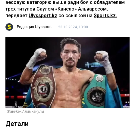
весовую категорию выше ради боя с обладателем
трех титулов Саулем «Канело» Альваресом,
передает
Ulyssport.kz
со ссылкой на
Sports.kz.
Редакция Ulyssport
23.10.2024, 13:00
Жанибек Алимханулы
Детали