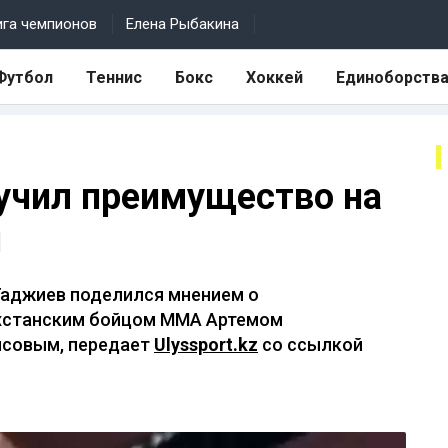
ига чемпионов
Елена Рыбакина
Футбол
Теннис
Бокс
Хоккей
Единоборств
учил преимущество на
ш
 Гаджиев поделился мнением о
хстанским бойцом ММА Артемом
исовым, передает
Ulyssport.kz
со ссылкой