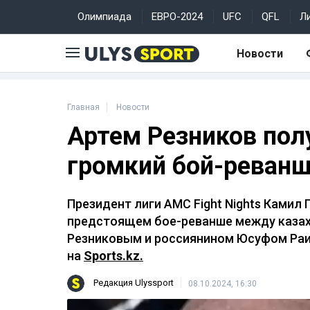
Олимпиада
ЕВРО-2024
UFC
QFL
Л
Новости
Главная
Новости
Артем Резников пол
громкий бой-реван
Президент лиги AMC Fight Nights Камил
предстоящем бое-реванше между каза
Резниковым и россиянином Юсуфом Ра
на
Sports.kz.
Редакция Ulyssport
08.10.2024, 16:30