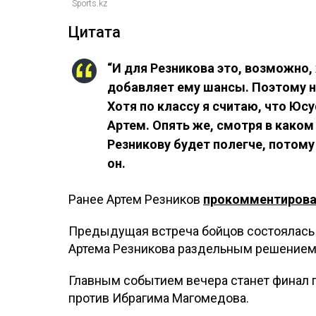
Sports.kz
Цитата
“И для Резникова это, возможно, 
добавляет ему шансы. Поэтому не
Хотя по классу я считаю, что Юс
Артем. Опять же, смотря в каком в
Резникову будет полегче, потому ч
он.
Ранее Артем Резников
прокомментиров
Предыдущая встреча бойцов состоялась в
Артема Резникова раздельным решением 
Главным событием вечера станет финал 
против Ибрагима Магомедова.