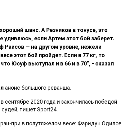
хороший шанс. А Резников в тонусе, это
 удивлюсь, если Артем этот бой заберет.
уф Раисов — на другом уровне, нежели
есе этот бой пройдет. Если в 77 кг, то
то Юсуф выступал и в 66 и в 70”, - сказал
ал
анонс большого реванша.
 сентябре 2020 года и закончилась победой
судей, пишет Sport24.
гран-при в полутяжелом весе: Фаридун Одилов