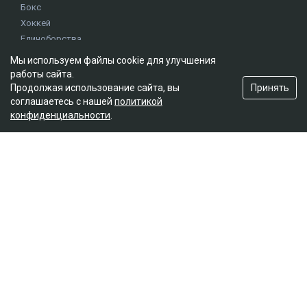
Бокс
Хоккей
Единоборства
Истории
Мы используем файлы cookie для улучшения
Олимпиада
работы сайта.
Принять
Продолжая использование сайта, вы
соглашаетесь с нашей
политикой
Редакция
конфиденциальности
.
О проекте
Правила сайта
Реклама на сайте
Контакты
Мы в социальных сетях
© 2026. ТОО "Ulys Media Group". Все права защищены.