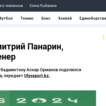
ига чемпионов
Елена Рыбакина
Футбол
Теннис
Бокс
Хоккей
Единоборств
митрий Панарин,
енер
о бадминтону Аскар Орманов поделился
а, передает
Ulyssport.kz.