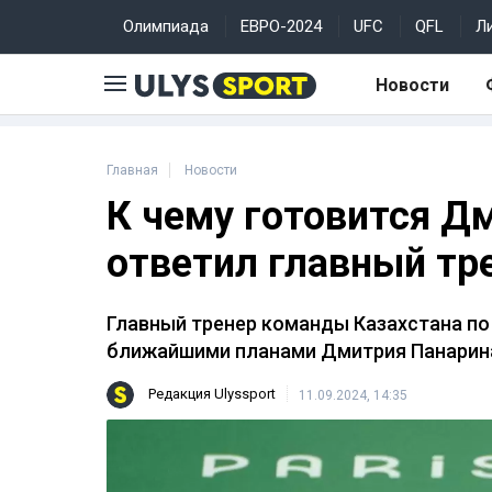
Олимпиада
ЕВРО-2024
UFC
QFL
Л
Новости
Главная
Новости
К чему готовится Д
ответил главный тр
Главный тренер команды Казахстана п
ближайшими планами Дмитрия Панарин
Редакция Ulyssport
11.09.2024, 14:35