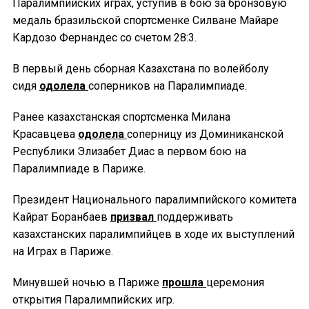
Паралимпийских играх, уступив в бою за бронзовую
медаль бразильской спортсменке Силване Майаре
Кардозо Фернандес со счетом 28:3.
В первый день сборная Казахстана по волейболу
сидя
одолела
соперников на Паралимпиаде.
Ранее казахстанская спортсменка Милана
Красавцева
одолела
соперницу из Доминиканской
Республики Элизабет Диас в первом бою на
Паралимпиаде в Париже.
Президент Национального паралимпийского комитета
Кайрат Боранбаев
призвал
поддерживать
казахстанских паралимпийцев в ходе их выступлений
на Играх в Париже.
Минувшей ночью в Париже
прошла
церемония
открытия Паралимпийских игр.