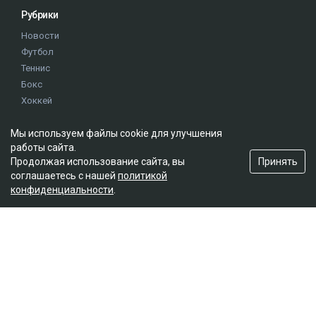
Рубрики
Новости
Футбол
Теннис
Бокс
Хоккей
Единоборства
Истории
Мы используем файлы cookie для улучшения
работы сайта.
Олимпиада
Принять
Продолжая использование сайта, вы
соглашаетесь с нашей
политикой
Редакция
конфиденциальности
.
О проекте
Правила сайта
Реклама на сайте
Контакты
Мы в социальных сетях