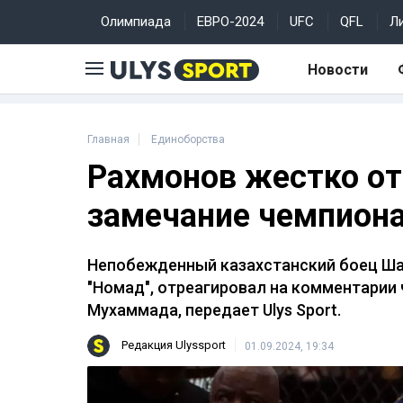
Олимпиада
ЕВРО-2024
UFC
QFL
Л
Новости
Главная
Единоборства
Рахмонов жестко от
замечание чемпион
Непобежденный казахстанский боец Ша
"Номад", отреагировал на комментарии
Мухаммада, передает Ulys Sport.
Редакция Ulyssport
01.09.2024, 19:34