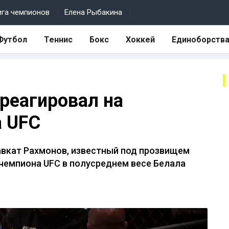
ига чемпионов
Елена Рыбакина
Футбол
Теннис
Бокс
Хоккей
Единоборств
реагировал на
а UFC
вкат Рахмонов, известный под прозвищем
 чемпиона UFC в полусреднем весе Белала