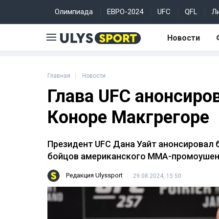
Олимпиада
ЕВРО-2024
UFC
QFL
Л
Новости
Главная
Новости
Глава UFC анонсиро
Коноре Макгрегоре
Президент UFC Дана Уайт анонсировал 
бойцов американского ММА-промоушен
Редакция Ulyssport
29.08.2024, 15:50