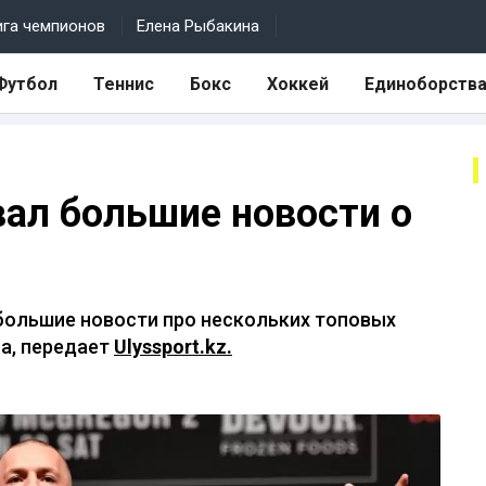
ига чемпионов
Елена Рыбакина
Футбол
Теннис
Бокс
Хоккей
Единоборств
вал большие новости о
большие новости про нескольких топовых
а, передает
Ulyssport.kz.