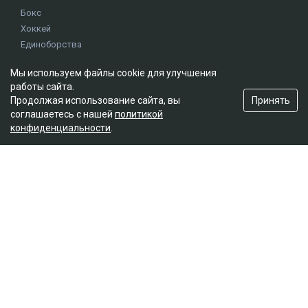
Бокс
Хоккей
Единоборства
Истории
Мы используем файлы cookie для улучшения
Олимпиада
работы сайта.
Принять
Продолжая использование сайта, вы
соглашаетесь с нашей
политикой
Редакция
конфиденциальности
.
О проекте
Правила сайта
Реклама на сайте
Контакты
Мы в социальных сетях
© 2026. ТОО "Ulys Media Group". Все права защищены.