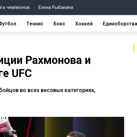
ига чемпионов
Елена Рыбакина
Футбол
Теннис
Бокс
Хоккей
Единоборств
иции Рахмонова и
ге UFC
ойцов во всех весовых категориях,