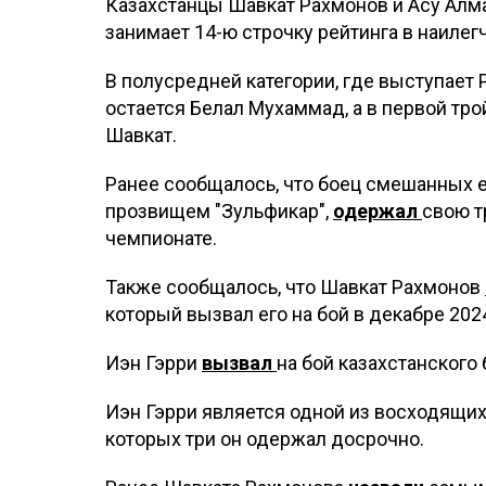
Казахстанцы Шавкат Рахмонов и Асу Алма
занимает 14-ю строчку рейтинга в наилег
В полусредней категории, где выступает
остается Белал Мухаммад, а в первой тро
Шавкат.
Ранее сообщалось, что боец смешанных 
прозвищем "Зульфикар",
одержал
свою т
чемпионате.
Также сообщалось, что Шавкат Рахмонов
который вызвал его на бой в декабре 2024
Иэн Гэрри
вызвал
на бой казахстанского
Иэн Гэрри является одной из восходящих 
которых три он одержал досрочно.