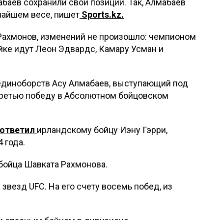
баев сохранили свои позиции. Так, Алмабаев
чайшем весе, пишет
Sports.kz.
 Рахмонов, изменений не произошло: чемпионом
йке идут Леон Эдвардс, Камару Усман и
единоборств Асу Алмабаев, выступающий под
ретью победу в Абсолютном бойцовском
ответил
ирландскому бойцу Иэну Гэрри,
 года.
 бойца Шавката Рахмонова.
звезд UFC. На его счету восемь побед, из