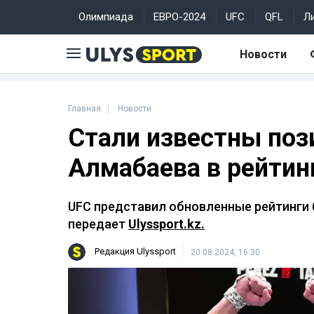
Олимпиада
ЕВРО-2024
UFC
QFL
Л
Новости
Главная
Новости
Стали известны поз
Алмабаева в рейтин
UFC представил обновленные рейтинги б
передает
Ulyssport.kz.
Редакция Ulyssport
20.08.2024, 16:30