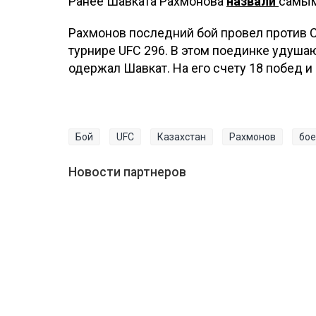
Ранее Шавката Рахмонова
назвали
самым
Рахмонов последний бой провел против С
турнире UFC 296. В этом поединке удуш
одержал Шавкат. На его счету 18 побед и
Бой
UFC
Казахстан
Рахмонов
бо
Новости партнеров